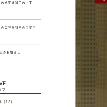
月の矯正歯科日のご案内
5
月の口腔外科日のご案内
5
更のお知らせ
3
VE
イブ
年 (12)