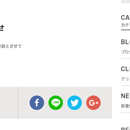
CA
カテ
せ
BL
休診とさせて
ブロ
CL
クリ
N
室
新着